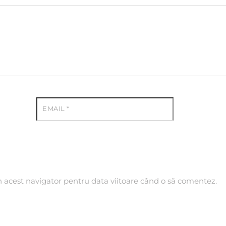
EMAIL
*
n acest navigator pentru data viitoare când o să comentez.