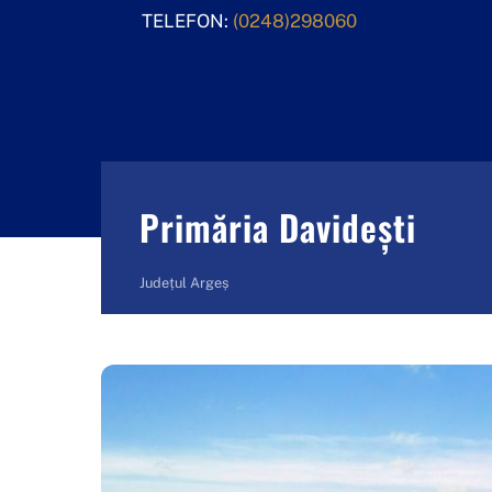
Skip
TELEFON:
(0248)298060
to
content
Primăria Davidești
Județul Argeș