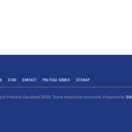
Back
OI
STIRI
CONTACT
POLITICA COOKIE
SITEMAP
To
Top
ght Primăria Davidești 2023. Toate drepturile rezervate. Powered by
Sil