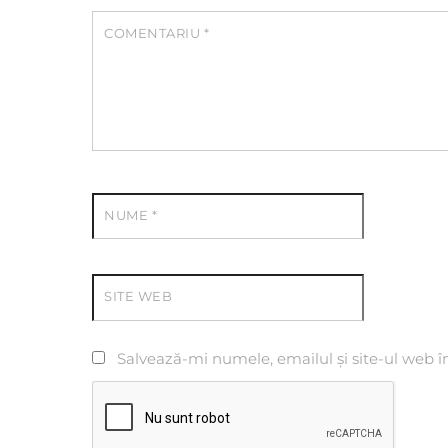
COMENTARIU
*
NUME
*
SITE WEB
Salvează-mi numele, emailul și site-ul web î