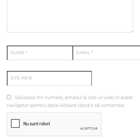
NUME
*
EMAIL
*
SITE WEB
Salvează-mi numele, emailul și site-ul web în acest
navigator pentru data viitoare când o să comentez.