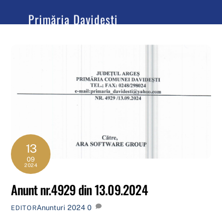
content
Primăria Davidești
Județul Argeș
13
09
2024
Anunt nr.4929 din 13.09.2024
Anunturi 2024
0
EDITOR