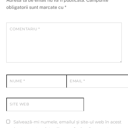
Adresa ta de email nu va fi publicată.
Câmpurile
obligatorii sunt marcate cu
*
COMENTARIU
*
NUME
*
EMAIL
*
SITE WEB
Salvează-mi numele, emailul și site-ul web în acest