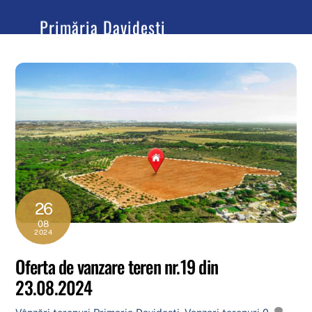
content
Primăria Davidești
Județul Argeș
26
08
2024
Oferta de vanzare teren nr.19 din
23.08.2024