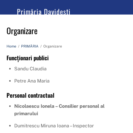
content
Primăria Davidești
Județul Argeș
Organizare
Home
/
PRIMĂRIA
/
Organizare
Funcționari publici
Sandu Claudia
Petre Ana Maria
Personal contractual
Nicolaescu Ionela – Consilier personal al
primarului
Dumitrescu Miruna Ioana – Inspector