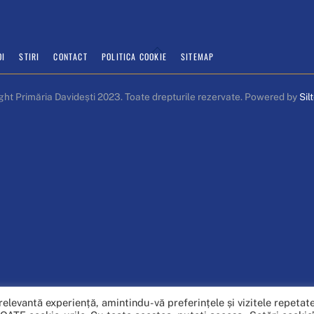
Back
OI
STIRI
CONTACT
POLITICA COOKIE
SITEMAP
To
Top
ght Primăria Davidești 2023. Toate drepturile rezervate. Powered by
Sil
relevantă experiență, amintindu-vă preferințele și vizitele repetate