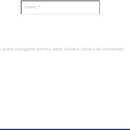
EMAIL
*
n acest navigator pentru data viitoare când o să comentez.