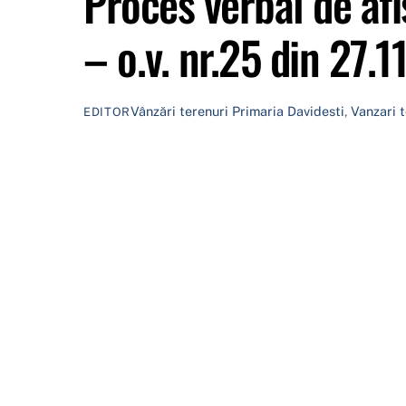
Proces verbal de afi
– o.v. nr.25 din 27.
Vânzări terenuri
Primaria Davidesti
,
Vanzari t
EDITOR