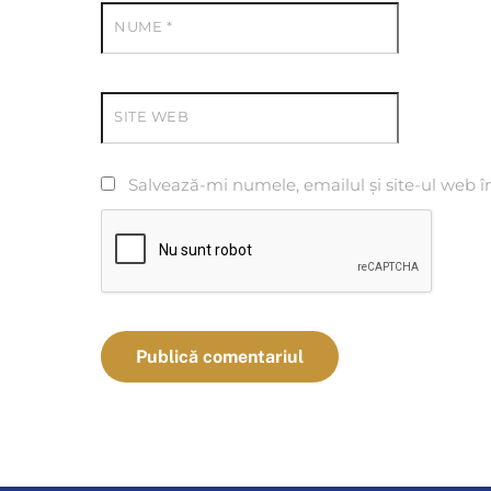
NUME
*
SITE WEB
Salvează-mi numele, emailul și site-ul web î