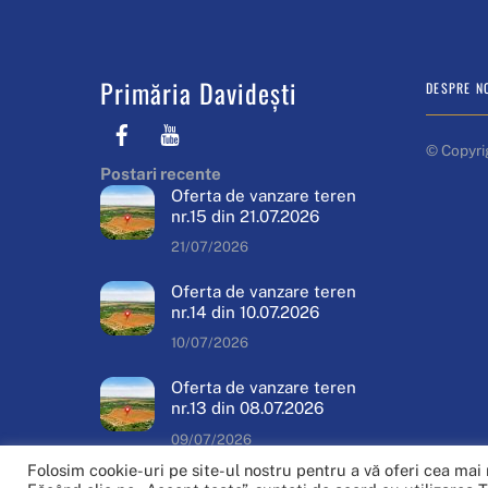
Primăria Davidești
DESPRE N
Facebook
Youtube
© Copyri
Postari recente
Oferta de vanzare teren
nr.15 din 21.07.2026
21/07/2026
Oferta de vanzare teren
nr.14 din 10.07.2026
10/07/2026
Oferta de vanzare teren
nr.13 din 08.07.2026
09/07/2026
Folosim cookie-uri pe site-ul nostru pentru a vă oferi cea mai 