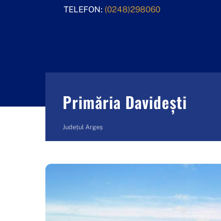
Skip
TELEFON:
(0248)298060
to
content
Primăria Davidești
Județul Argeș