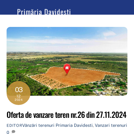
content
Primăria Davidești
Județul Argeș
03
12
2024
Oferta de vanzare teren nr.26 din 27.11.2024
Vânzări terenuri
Primaria Davidesti
,
Vanzari terenuri
EDITOR
0