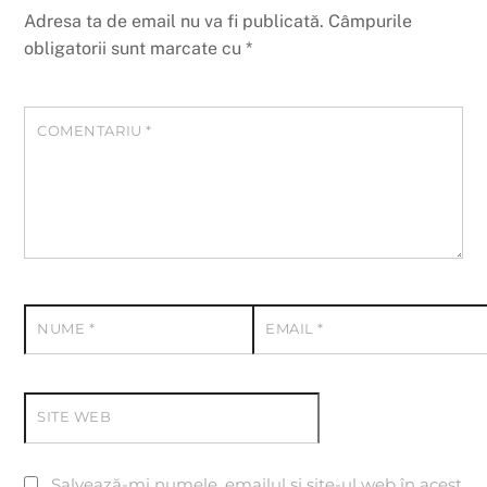
Adresa ta de email nu va fi publicată.
Câmpurile
obligatorii sunt marcate cu
*
COMENTARIU
*
NUME
*
EMAIL
*
SITE WEB
Salvează-mi numele, emailul și site-ul web în acest