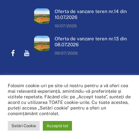
Oferta de vanzare teren nr.14 din
10.07.2026
10/07/2026
Oferta de vanzare teren nr.13 din
08.07.2026
Facebook
Youtube
09/07/2026
DESPRE NOI
STIRI
CONTACT
POLITICA COOKIE
SITEMAP
Folosim cookie-uri pe site-ul nostru pentru a vă oferi cea
mai relevantă experiență, amintindu-vă preferințele și
© Copyright Primăria Davidești 2023. Toate drepturile rezervate.
vizitele repetate. Făcând clic pe „Accept toate”, sunteți de
acord cu utilizarea TOATE cookie-urile. Cu toate acestea,
Powered by
Siltech Solution Enterprise
puteți accesa „Setări cookie” pentru a oferi un
consimțământ controlat.
Setări Cookie
Acceptă tot