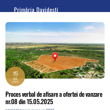
content
Primăria Davidești
Județul Argeș
15
05
2025
Proces verbal de afisare a ofertei de vanzare
nr.08 din 15.05.2025