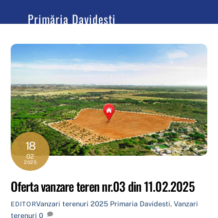
content
Primăria Davidești
Județul Argeș
18
02
2025
Oferta vanzare teren nr.03 din 11.02.2025
Vanzari terenuri 2025
Primaria Davidesti
,
Vanzari
EDITOR
terenuri
0