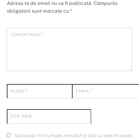
Adresa ta de email nu va fi publicată.
Câmpurile
obligatorii sunt marcate cu
*
COMENTARIU
*
NUME
*
EMAIL
*
SITE WEB
Salvează-mi numele, emailul și site-ul web în acest