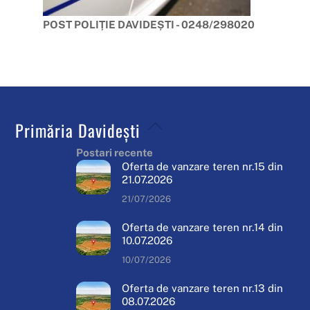
POST POLIȚIE DAVIDEȘTI - 0248/298020
Back
Primăria Davidești
To
Postari recente
Top
Oferta de vanzare teren nr.15 din
21.07.2026
21/07/2026
Oferta de vanzare teren nr.14 din
10.07.2026
10/07/2026
Oferta de vanzare teren nr.13 din
08.07.2026