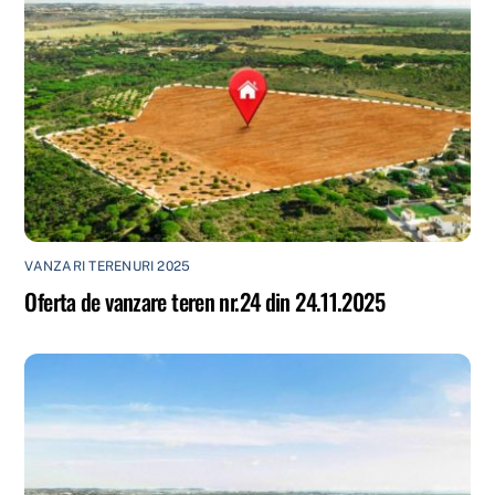
VANZARI TERENURI 2025
Oferta de vanzare teren nr.24 din 24.11.2025