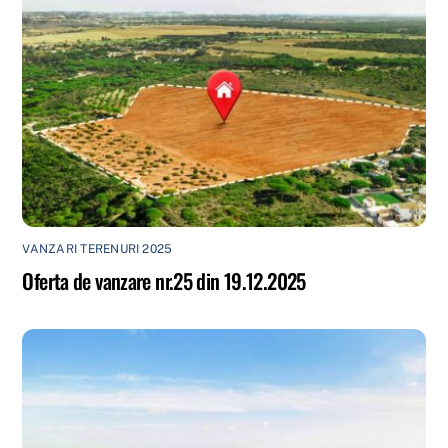
VANZARI TERENURI 2025
Oferta de vanzare nr.25 din 19.12.2025