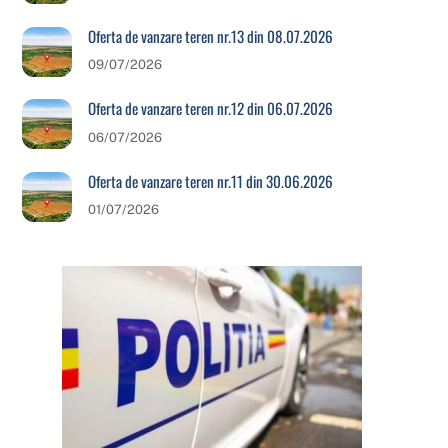
Oferta de vanzare teren nr.13 din 08.07.2026
09/07/2026
Oferta de vanzare teren nr.12 din 06.07.2026
06/07/2026
Oferta de vanzare teren nr.11 din 30.06.2026
01/07/2026