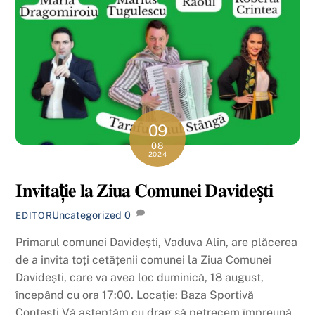
09
08
2024
𝐈𝐧𝐯𝐢𝐭𝐚ț𝐢𝐞 𝐥𝐚 𝐙𝐢𝐮𝐚 𝐂𝐨𝐦𝐮𝐧𝐞𝐢 𝐃𝐚𝐯𝐢𝐝𝐞ș𝐭𝐢
Uncategorized
0
EDITOR
Primarul comunei Davidești, Vaduva Alin, are plăcerea
de a invita toți cetățenii comunei la Ziua Comunei
Davidești, care va avea loc duminică, 18 august,
începând cu ora 17:00. Locație: Baza Sportivă
Conțești Vă așteptăm cu drag să petrecem împreună