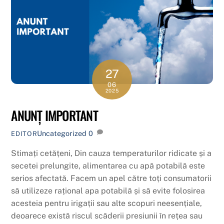
27
06
2025
ANUNȚ IMPORTANT
Uncategorized
0
EDITOR
Stimați cetățeni, Din cauza temperaturilor ridicate și a
secetei prelungite, alimentarea cu apă potabilă este
serios afectată. Facem un apel către toți consumatorii
să utilizeze rațional apa potabilă și să evite folosirea
acesteia pentru irigații sau alte scopuri neesențiale,
deoarece există riscul scăderii presiunii în rețea sau