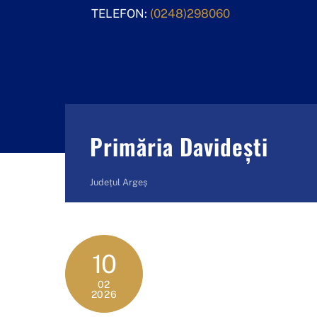
Skip
TELEFON:
(0248)298060
to
content
Primăria Davidești
Județul Argeș
10
02
2026