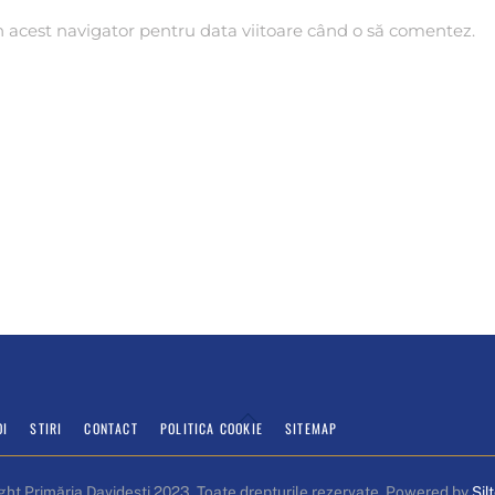
n acest navigator pentru data viitoare când o să comentez.
Back
OI
STIRI
CONTACT
POLITICA COOKIE
SITEMAP
To
Top
ght Primăria Davidești 2023. Toate drepturile rezervate. Powered by
Sil