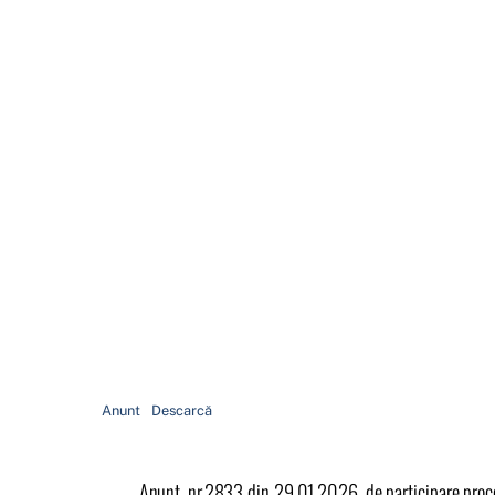
Anunt
Descarcă
Anunt, nr.2833 din 29.01.2026, de participare proced