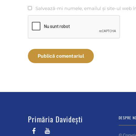
Salvează-mi numele, emailul și site-ul web î
Primăria Davidești
DESPRE N
Facebook
Youtube
© Copyri