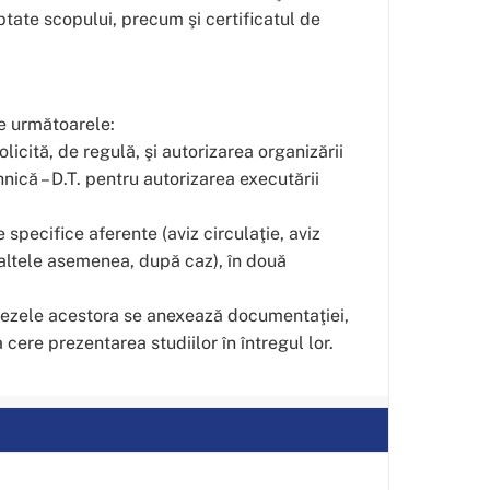
tate scopului, precum şi certificatul de
re următoarele:
olicită, de regulă, şi autorizarea organizării
hnică – D.T. pentru autorizarea executării
e specifice aferente (aviz circulaţie, aviz
 altele asemenea, după caz), în două
sintezele acestora se anexează documentaţiei,
cere prezentarea studiilor în întregul lor.