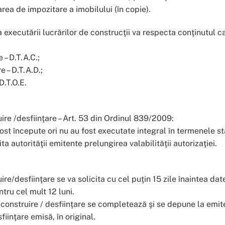
area de impozitare a imobilului (în copie).
 executării lucrărilor de construcţii va respecta conţinutul c
 – D.T.A.C.;
e – D.T.A.D.;
D.T.O.E.
uire /desfiinţare – Art. 53 din Ordinul 839/2009:
fost începute ori nu au fost executate integral în termenele st
ta autorităţii emitente prelungirea valabilităţii autorizaţiei.
ire/desfiinţare se va solicita cu cel puţin 15 zile înaintea dat
tru cel mult 12 luni.
e construire / desfiinţare se completează şi se depune la emit
fiinţare emisă, în original.