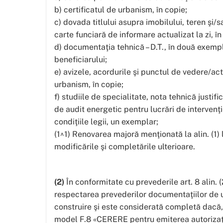
b) certificatul de urbanism, în copie;
c) dovada titlului asupra imobilului, teren şi/s
carte funciară de informare actualizat la zi, în
d) documentaţia tehnică – D.T., în două exemp
beneficiarului;
e) avizele, acordurile şi punctul de vedere/act
urbanism, în copie;
f) studiile de specialitate, nota tehnică justif
de audit energetic pentru lucrări de intervenţi
condiţiile legii, un exemplar;
(1^1) Renovarea majoră menţionată la alin. (1) l
modificările şi completările ulterioare.
(2)
În conformitate cu prevederile art. 8 alin. 
respectarea prevederilor documentaţiilor de ur
construire şi este considerată completă dacă, 
model F.8 «CERERE pentru emiterea autorizaţie