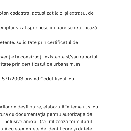
plan cadastral actualizat la zi şi extrasul de
exemplar vizat spre neschimbare se returnează
tente, solicitate prin certificatul de
rvenţie la construcţii existente şi/sau raportul
itate prin certificatul de urbansim, în
nr. 571/2003 privind Codul fiscal, cu
ilor de desfiinţare, elaborată în temeiul şi cu
ctură cu documentaţia pentru autorizaţia de
 inclusive anexa – (se utilizează formularul-
ată cu elementele de identificare şi datele