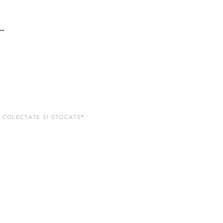
ADAUGA ALTE DETALII (OPTIONAL)
 COLECTATE ȘI STOCATE
*