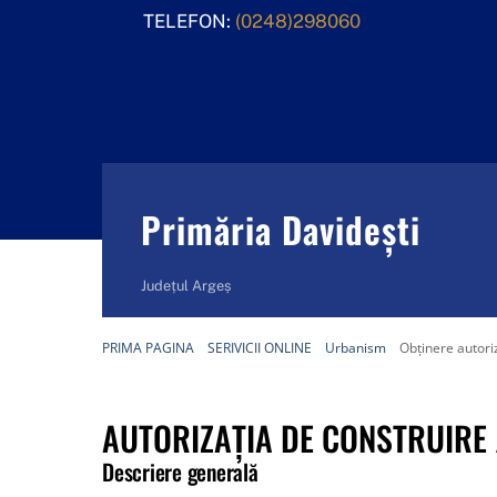
Skip
TELEFON:
(0248)298060
to
content
Primăria Davidești
Județul Argeș
PRIMA PAGINA
SERIVICII ONLINE
Urbanism
Obținere autori
AUTORIZAŢIA DE CONSTRUIRE 
Descriere generală