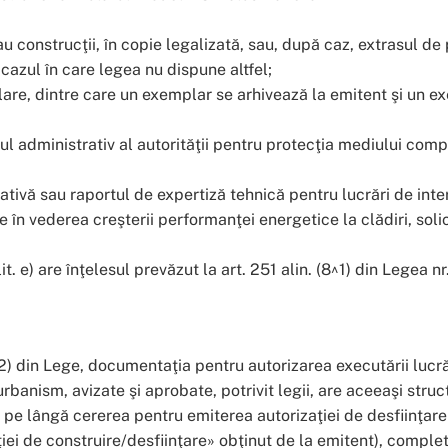
au construcţii, în copie legalizată, sau, după caz, extrasul de 
 cazul în care legea nu dispune altfel;
lare, dintre care un exemplar se arhivează la emitent şi un 
ul administrativ al autorităţii pentru protecţia mediului compe
icativă sau raportul de expertiză tehnică pentru lucrări de inte
e în vederea creşterii performanţei energetice la clădiri, solic
it. e) are înţelesul prevăzut la art. 251 alin. (8^1) din Legea 
(2) din Lege, documentaţia pentru autorizarea executării lucrăr
banism, avizate şi aprobate, potrivit legii, are aceeaşi stru
pe lângă cererea pentru emiterea autorizaţiei de desfiinţare –
i de construire/desfiinţare» obţinut de la emitent), complet