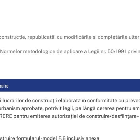
onstrucție, republicată, cu modificările și completările ulter
ormelor metodologice de aplicare a Legii nr. 50/1991 privind
ruire
ucrărilor de construcţii elaborată în conformitate cu prevede
banism aprobate, potrivit legii, pe lângă cererea pentru emit
ERE pentru emiterea autorizaţiei de construire/desfiinţare» 
nstruire formularul-model F.8 inclusiv anexa