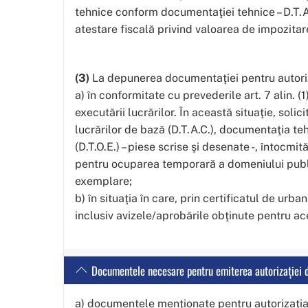
tehnice conform documentaţiei tehnice – D.T.A
atestare fiscală privind valoarea de impozitare
(3)
La depunerea documentaţiei pentru autoriza
a) în conformitate cu prevederile art. 7 alin. (
executării lucrărilor. În această situaţie, sol
lucrărilor de bază (D.T.A.C.), documentaţia teh
(D.T.O.E.) – piese scrise şi desenate -, întocmi
pentru ocuparea temporară a domeniului public
exemplare;
b) în situaţia în care, prin certificatul de ur
inclusiv avizele/aprobările obţinute pentru ace
Documentele necesare pentru emiterea autorizaţiei d
a) documentele menţionate pentru autorizaţia