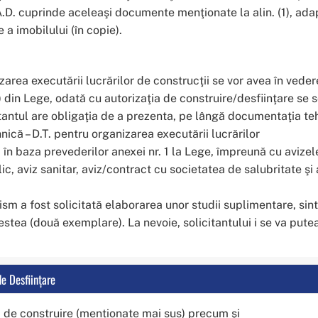
.D. cuprinde aceleaşi documente menţionate la alin. (1), adap
 a imobilului (în copie).
rea executării lucrărilor de construcţii se vor avea în vede
1) din Lege, odată cu autorizaţia de construire/desfiinţare se s
icitantul are obligaţia de a prezenta, pe lângă documentaţia te
nică – D.T. pentru organizarea executării lucrărilor
tă în baza prevederilor anexei nr. 1 la Lege, împreună cu avizel
, aviz sanitar, aviz/contract cu societatea de salubritate şi
banism a fost solicitată elaborarea unor studii suplimentare, 
stea (două exemplare). La nevoie, solicitantului i se va putea 
e Desfiinţare
 de construire (menționate mai sus) precum şi