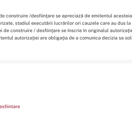
 de construire /desfiinţare se apreciază de emitentul acesteia,
orizate, stadiul executării lucrărilor ori cauzele care au dus
ei de construire / desfiinţare se înscrie în originalul autorizaţ
itentul autorizaţiei are obligaţia de a comunica decizia sa so
esfiintare