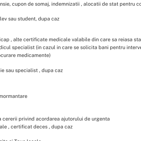
sie, cupon de somaj, indemnizatii , alocatii de stat pentru co
elev sau student, dupa caz
cap , alte certificate medicale valabile din care sa reiasa st
ul specialist (in cazul in care se solicita bani pentru interve
rocurare medicamente)
e sau specialist , dupa caz
inmormantare
ea cererii privind acordarea ajutorului de urgenta
le , certificat deces , dupa caz