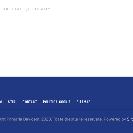
 COLECTATE ȘI STOCATE
*
Back
OI
STIRI
CONTACT
POLITICA COOKIE
SITEMAP
To
Top
ght Primăria Davidești 2023. Toate drepturile rezervate. Powered by
Sil