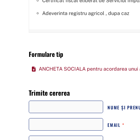
Certificat fiscal eliberat de Serviciul Impo
Adeverinta registru agricol , dupa caz
Formulare tip
ANCHETA SOCIALA pentru acordarea unui a
Trimite cererea
NUME ȘI PRE
EMAIL
*