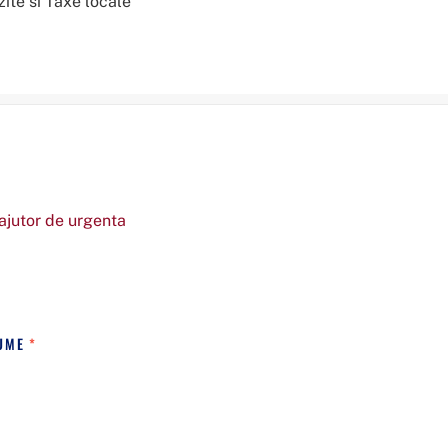
zite si Taxe locale
jutor de urgenta
NUME
*