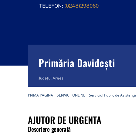
Skip
TELEFON:
(0248)298060
to
content
Primăria Davidești
Județul Argeș
PRIMA PAGINA
SERIVICII ONLINE
Serviciul Public de Asistenț
AJUTOR DE URGENTA
Descriere generală